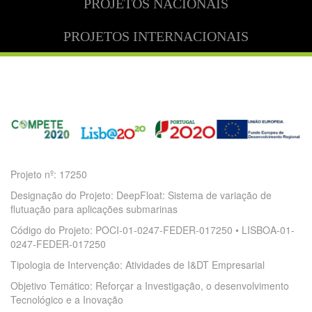
PROJETOS NACIONAIS
PROJETOS INTERNACIONAIS
Projeto nº: 17250
Designação do Projeto: DeepFloat: Sistema de variação de
flutuação para aplicações submarinas
Código do Projeto: POCI-01-0247-FEDER-017250 • LISBOA-01-
0247-FEDER-017250
Tipologia de Intervenção: Atividades de I&DT Empresarial
Objetivo Temático: Reforçar a Investigação, o desenvolvimento
Tecnológico e a Inovação